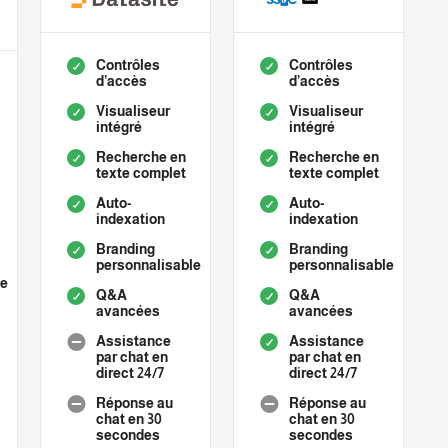
Contrôles
Contrôles
d’accès
d’accès
Visualiseur
Visualiseur
intégré
intégré
Recherche en
Recherche en
texte complet
texte complet
Auto-
Auto-
indexation
indexation
Branding
Branding
personnalisable
personnalisable
le
Q&A
Q&A
avancées
avancées
Assistance
Assistance
par chat en
par chat en
direct 24/7
direct 24/7
Réponse au
Réponse au
chat en 30
chat en 30
secondes
secondes