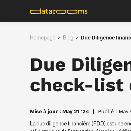
Homepage
>
Blog
>
Due Diligence financi
Due Diligen
check-list
Mise à jour : May 21 ‘24
Publié : May 
La due diligence financière (FDD) est une e